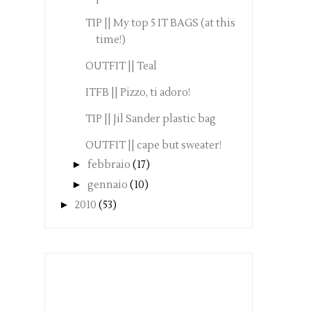
TIP || My top 5 IT BAGS (at this
time!)
OUTFIT || Teal
ITFB || Pizzo, ti adoro!
TIP || Jil Sander plastic bag
OUTFIT || cape but sweater!
►
febbraio
(17)
►
gennaio
(10)
►
2010
(53)