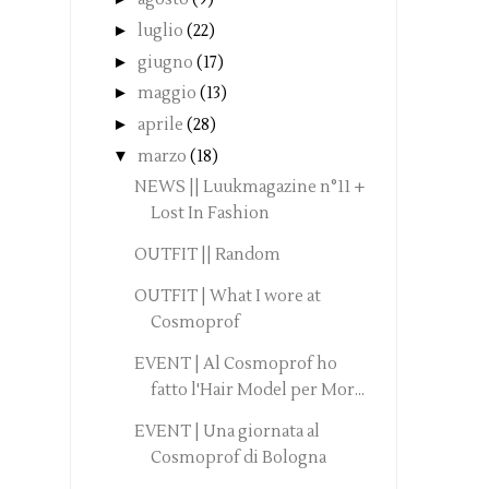
►
luglio
(22)
►
giugno
(17)
►
maggio
(13)
►
aprile
(28)
▼
marzo
(18)
NEWS || Luukmagazine n°11 +
Lost In Fashion
OUTFIT || Random
OUTFIT | What I wore at
Cosmoprof
EVENT | Al Cosmoprof ho
fatto l'Hair Model per Mor...
EVENT | Una giornata al
Cosmoprof di Bologna