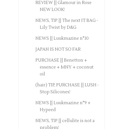
REVIEW || Glamour in Rose
NEW LOOK!
NEWS, TIP || The next IT BAG -
Lily Twist by D&G
NEWS || Luukmazine n°10
JAPAN IS NOT SO FAR
PURCHASE || Benetton +
essence + MNY + coconut
oil
(hair) TIP, PURCHASE || LUSH -
Stop Silicones!
NEWS || Luukmazine n°9 +
Hypeed
NEWS, TIP || cellulite is not a
problem!