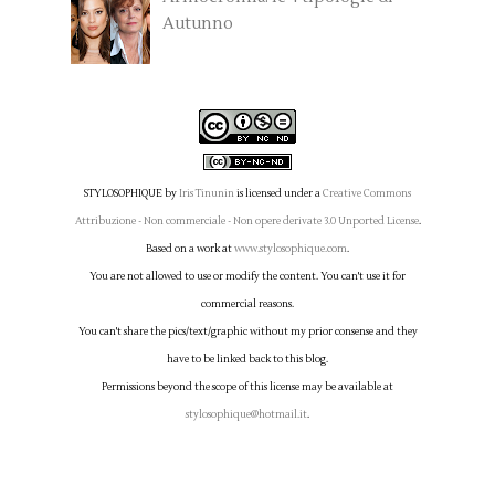
Autunno
STYLOSOPHIQUE
by
Iris Tinunin
is licensed under a
Creative Commons
Attribuzione - Non commerciale - Non opere derivate 3.0 Unported License
.
Based on a work at
www.stylosophique.com
.
You are not allowed to use or modify the content. You can't use it for
commercial reasons.
You can't share the pics/text/graphic without my prior consense and they
have to be linked back to this blog.
Permissions beyond the scope of this license may be available at
stylosophique@hotmail.it
.