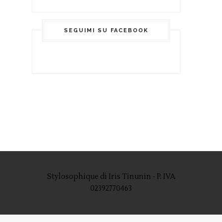
SEGUIMI SU FACEBOOK
Stylosophique di Iris Tinunin - P. IVA
02392770463