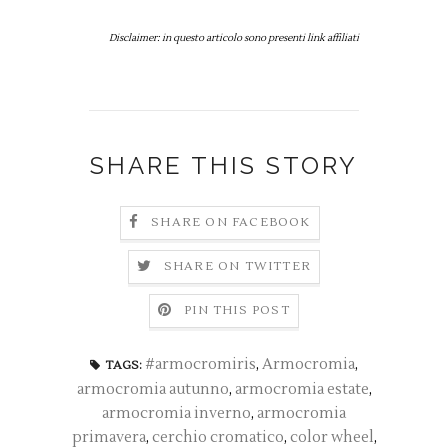
Disclaimer: in questo articolo sono presenti link affiliati
SHARE THIS STORY
SHARE ON FACEBOOK
SHARE ON TWITTER
PIN THIS POST
#armocromiris
,
Armocromia
,
TAGS:
armocromia autunno
,
armocromia estate
,
armocromia inverno
,
armocromia
primavera
,
cerchio cromatico
,
color wheel
,