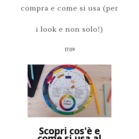
compra e come si usa (per
i look e non solo!)
17:09
Scopri cos'è e
come si usa al