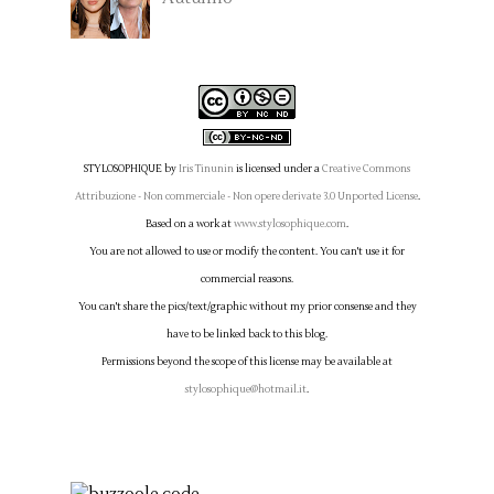
STYLOSOPHIQUE
by
Iris Tinunin
is licensed under a
Creative Commons
Attribuzione - Non commerciale - Non opere derivate 3.0 Unported License
.
Based on a work at
www.stylosophique.com
.
You are not allowed to use or modify the content. You can't use it for
commercial reasons.
You can't share the pics/text/graphic without my prior consense and they
have to be linked back to this blog.
Permissions beyond the scope of this license may be available at
stylosophique@hotmail.it
.