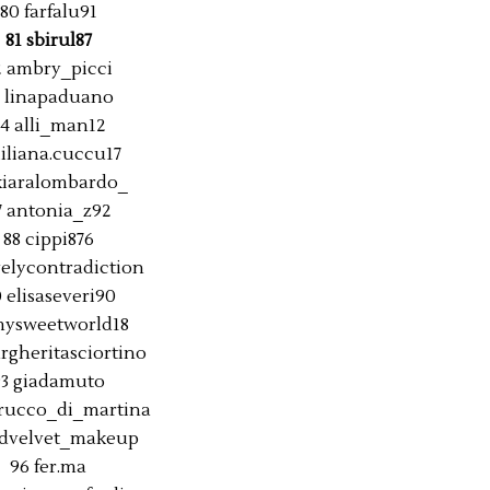
80 farfalu91
81 sbirul87
2 ambry_picci
3 linapaduano
4 alli_man12
liliana.cuccu17
kiaralombardo_
7 antonia_z92
88 cippi876
velycontradiction
 elisaseveri90
mysweetworld18
rgheritasciortino
93 giadamuto
trucco_di_martina
edvelvet_makeup
96 fer.ma