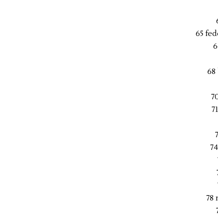
65 fe
6
68
7
7
7
78 