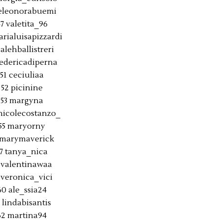
eleonorabuemi
7 valetita_96
arialuisapizzardi
 alehballistreri
federicadiperna
51 ceciuliaa
52 picinine
53 margyna
nicolecostanzo_
55 maryorny
 marymaverick
7 tanya_nica
 valentinawaa
 veronica_vici
60 ale_ssia24
 lindabisantis
62 martina94