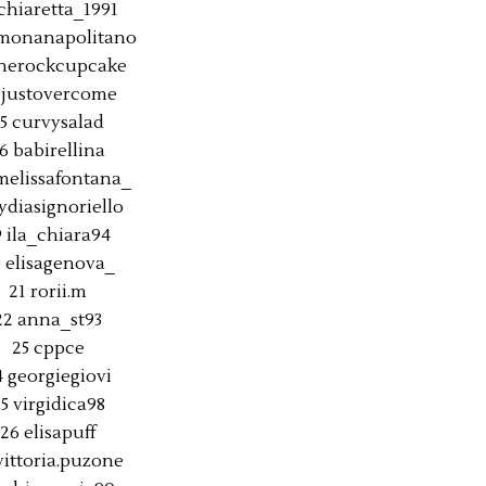
 chiaretta_1991
imonanapolitano
therockcupcake
 justovercome
15 curvysalad
6 babirellina
melissafontana_
lydiasignoriello
9 ila_chiara94
 elisagenova_
21 rorii.m
22 anna_st93
25 cppce
4 georgiegiovi
5 virgidica98
26 elisapuff
vittoria.puzone