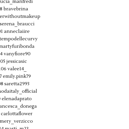
lucia_manfredi
8 bravebrina
verwithoutmakeup
 serena_braucci
01 anneclaiire
ltempodellecurvy
 martyfuribonda
4 vanyfiore90
105 jessicasic
106 valee14_
7 emily.pink79
08 saretta2993
odaitaly_official
0 elenadaprato
francesca_donega
 carlottaflower
 mery_verzicco
14 marti_m23