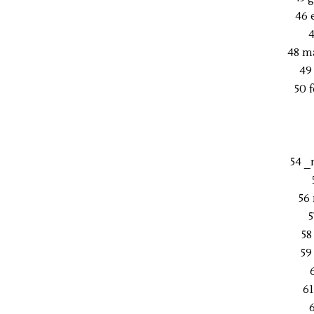
46 
4
48 m
49
50 
54 _
56
5
58
59
61