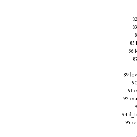
8
8
8
85 
86 
8
89 lo
90
91 
92 ma
94 il_
95 r