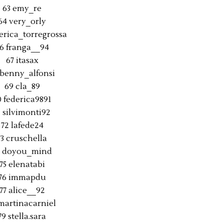
63 emy_re
64 very_orly
derica_torregrossa
6 franga__94
67 itasax
 benny_alfonsi
69 cla_89
0 federica9891
1 silvimonti92
72 lafede24
73 cruschella
4 doyou_mind
75 elenatabi
76 immapdu
77 alice__92
martinacarniel
79 stella.sara