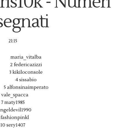
ris10k - Numeri
segnati
21:15
maria_vitalba
2 federicazizzi
3 kikiloconsole
4 sissabio
5 alfonsinaimperato
 vale_spacca
7 maty1985
angeldevil1990
 fashionpinkl
10 sery1407