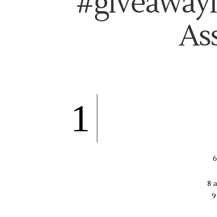
#giveawayi
As
1
6
8 
9