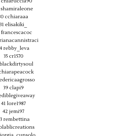
 chiaruccia90
 shamiraleone
30 cchiaraaa
31 elisakiki_
 francescacoc
drianacannistraci
4 rebby_leva
35 cr1570
 blackdirtysoul
 chiarapeacock
federicaagrosso
39 clapi9
ediblegiveaway
41 lore1987
42 jemi97
3 rembettina
blablicreations
giorgia_cunsolo