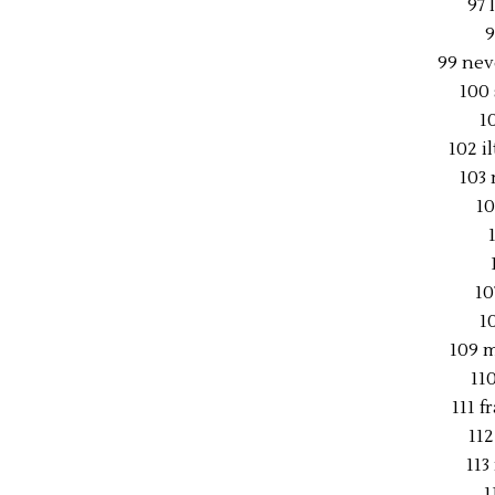
97 
9
99 ne
100
1
102 i
103
10
10
1
109 m
11
111 
112
113
1