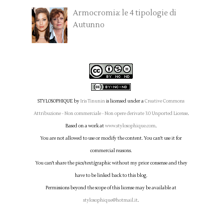
Armocromia: le 4 tipologie di
Autunno
STYLOSOPHIQUE
by
Iris Tinunin
is licensed under a
Creative Commons
Attribuzione - Non commerciale - Non opere derivate 3.0 Unported License
.
Based on a work at
www.stylosophique.com
.
You are not allowed to use or modify the content. You can't use it for
commercial reasons.
You can't share the pics/text/graphic without my prior consense and they
have to be linked back to this blog.
Permissions beyond the scope of this license may be available at
stylosophique@hotmail.it
.