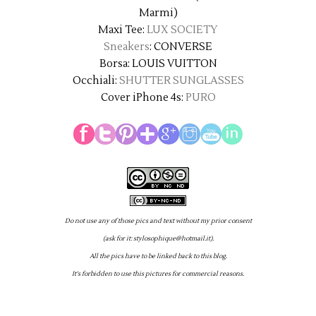
Marmi)
Maxi Tee:
LUX SOCIETY
Sneakers
: CONVERSE
Borsa: LOUIS VUITTON
Occhiali:
SHUTTER SUNGLASSES
Cover iPhone 4s:
PURO
Do not use any of those pics and text without my prior consent
(ask for it: stylosophique@hotmail.it).
All the pics have to be linked back to this blog.
It's forbidden to use this pictures for commercial reasons.