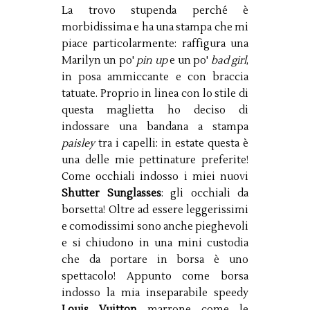
La trovo stupenda perché è
morbidissima e ha una stampa che mi
piace particolarmente: raffigura una
Marilyn un po'
pin up
e un po'
bad girl
,
in posa ammiccante e con braccia
tatuate. Proprio in linea con lo stile di
questa maglietta ho deciso di
indossare una bandana a stampa
paisley
tra i capelli: in estate questa è
una delle mie pettinature preferite!
Come occhiali indosso i miei nuovi
Shutter Sunglasses
: gli occhiali da
borsetta! Oltre ad essere leggerissimi
e comodissimi sono anche pieghevoli
e si chiudono in una mini custodia
che da portare in borsa è uno
spettacolo! Appunto come borsa
indosso la mia inseparabile speedy
Louis Vuitton
marrone come le