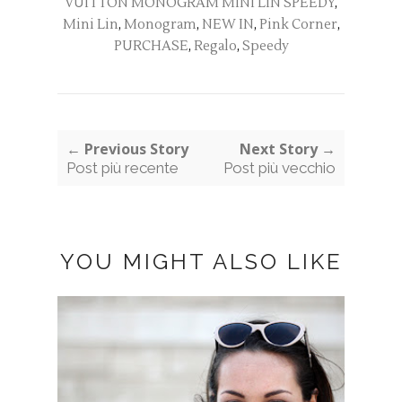
VUITTON MONOGRAM MINI LIN SPEEDY
,
Mini Lin
,
Monogram
,
NEW IN
,
Pink Corner
,
PURCHASE
,
Regalo
,
Speedy
← Previous Story
Next Story →
Post più recente
Post più vecchio
YOU MIGHT ALSO LIKE