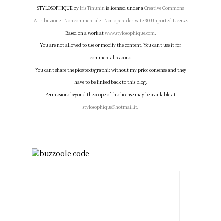
STYLOSOPHIQUE
by
Iris Tinunin
is licensed under a
Creative Commons
Attribuzione - Non commerciale - Non opere derivate 3.0 Unported License
.
Based on a work at
www.stylosophique.com
.
You are not allowed to use or modify the content. You can't use it for
commercial reasons.
You can't share the pics/text/graphic without my prior consense and they
have to be linked back to this blog.
Permissions beyond the scope of this license may be available at
stylosophique@hotmail.it
.