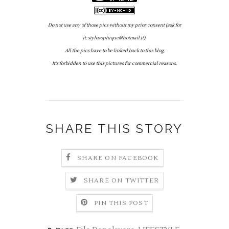
Do not use any of those pics without my prior consent (ask for
it: stylosophique@hotmail.it).
All the pics have to be linked back to this blog.
It's forbidden to use this pictures for commercial reasons.
SHARE THIS STORY
SHARE ON FACEBOOK
SHARE ON TWITTER
PIN THIS POST