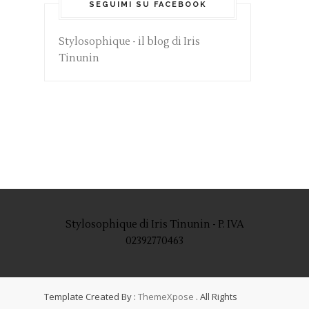
SEGUIMI SU FACEBOOK
Stylosophique - il blog di Iris
Tinunin
Stylosophique di Iris Tinunin - P. IVA
02392770463
Template Created By :
ThemeXpose
. All Rights