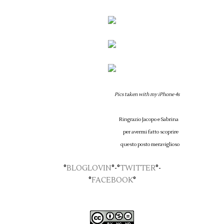
Pics taken with my iPhone 4s
Ringrazio Jacopo e Sabrina
per avermi fatto scoprire
questo posto meraviglioso
°
BLOGLOVIN
°-°
TWITTER
°-
°
FACEBOOK
°