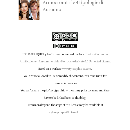
Armocromia: le 4 tipologie di
Autunno
STYLOSOPHIQUE
by
Iris Tinunin
is licensed under a
Creative Commons
Attribuzione - Non commerciale - Non opere derivate 3.0 Unported License
.
Based on a work at
www.stylosophique.com
.
You are not allowed to use or modify the content. You can't use it for
commercial reasons.
You can't share the pics/text/graphic without my prior consense and they
have to be linked back to this blog.
Permissions beyond the scope of this license may be available at
stylosophique@hotmail.it
.