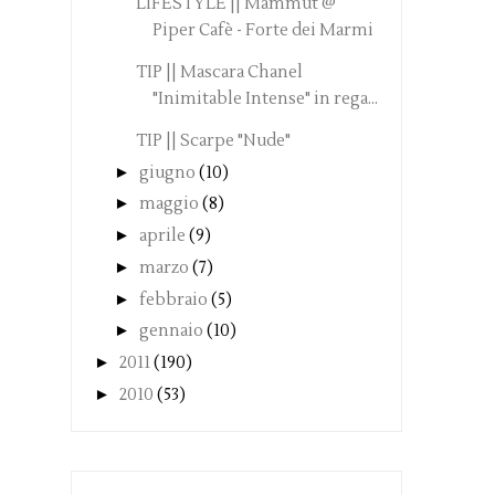
LIFESTYLE || Mammut @
Piper Cafè - Forte dei Marmi
TIP || Mascara Chanel
"Inimitable Intense" in rega...
TIP || Scarpe "Nude"
►
giugno
(10)
►
maggio
(8)
►
aprile
(9)
►
marzo
(7)
►
febbraio
(5)
►
gennaio
(10)
►
2011
(190)
►
2010
(53)