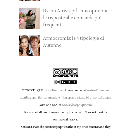
Dyson Airwrap: la mia opinione e
le risposte alle domande più
frequenti
Armocromia: le 4 tipologie di
Autunno
STYLOSOPHIQUE
by
Iris Tinunin
is licensed under a
Creative Commons
Attribuzione - Non commerciale - Non opere derivate 3.0 Unported License
.
Based on a work at
www.stylosophique.com
.
You are not allowed to use or modify the content. You can't use it for
commercial reasons.
You can't share the pics/text/graphic without my prior consense and they