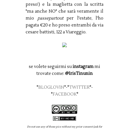
preso!) e la maglietta con la scritta
"ma anche NO" che sarà veramente il
mio
passepartout
per l'estate, l'ho
pagata €20 e ho preso entrambi da via
cesare battisti, 122 a Viareggio.
se volete seguirmi su
instagram
mi
trovate come:
@IrisTinunin
°
BLOGLOVIN
°-°
TWITTER
°-
°
FACEBOOK
°
Do not use any of those pics without my prior consent (ask for