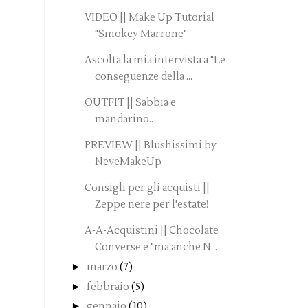
VIDEO || Make Up Tutorial
"Smokey Marrone"
Ascolta la mia intervista a "Le
conseguenze della ...
OUTFIT || Sabbia e
mandarino..
PREVIEW || Blushissimi by
NeveMakeUp
Consigli per gli acquisti ||
Zeppe nere per l'estate!
A-A-Acquistini || Chocolate
Converse e "ma anche N...
►
marzo
(7)
►
febbraio
(5)
►
gennaio
(10)