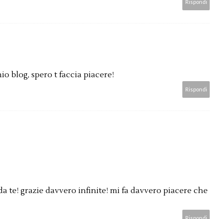
Rispondi
io blog, spero t faccia piacere!
Rispondi
da te! grazie davvero infinite! mi fa davvero piacere che
Rispondi