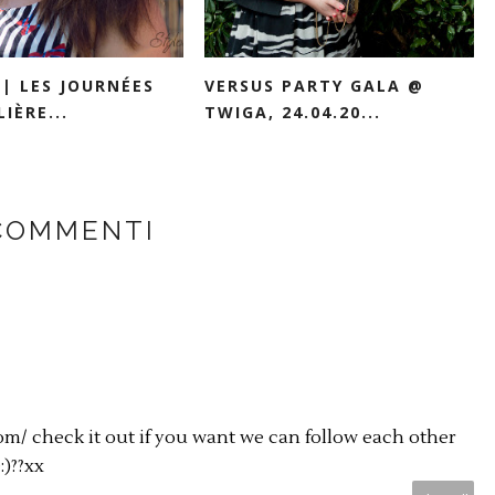
|| LES JOURNÉES
VERSUS PARTY GALA @
IÈRE...
TWIGA, 24.04.20...
COMMENTI
om/ check it out if you want we can follow each other
)??xx